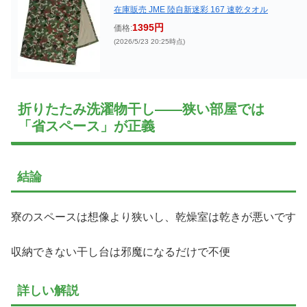
在庫販売 JME 陸自新迷彩 167 速乾タオル
1395円
価格:
(2026/5/23 20:25時点)
折りたたみ洗濯物干し——狭い部屋では
「省スペース」が正義
結論
寮のスペースは想像より狭いし、乾燥室は乾きが悪いです
収納できない干し台は邪魔になるだけで不便
詳しい解説