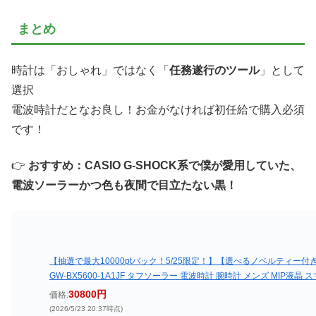
まとめ
時計は「おしゃれ」ではなく「
任務遂行のツール
」として
選択
電波時計だとなお良し！お金がなければ初任給で購入必須
です！
👉
おすすめ：CASIO G-SHOCK系で僕が愛用していた、
電波ソーラーかつ色も夜間で目立たない黒！
【抽選で最大10000ptバック！5/25限定！】【選べるノベルティー付き】G
GW-BX5600-1A1JF タフソーラー 電波時計 腕時計 メンズ MIP液晶
30800円
価格:
(2026/5/23 20:37時点)