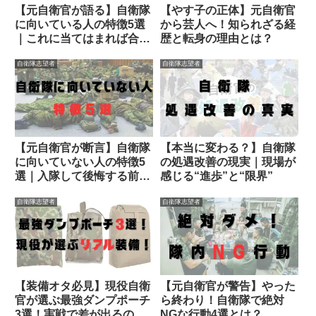
【元自衛官が語る】自衛隊
【やす子の正体】元自衛官
に向いている人の特徴5選
から芸人へ！知られざる経
｜これに当てはまれば合
歴と転身の理由とは？
格！
自衛隊志望者
自衛隊志望者
【元自衛官が断言】自衛隊
【本当に変わる？】自衛隊
に向いていない人の特徴5
の処遇改善の現実｜現場が
選｜入隊して後悔する前に
感じる“進歩”と“限界”
確認してください
自衛隊志望者
自衛隊志望者
【装備オタ必見】現役自衛
【元自衛官が警告】やった
官が選ぶ最強ダンプポーチ
ら終わり！自衛隊で絶対
3選！実戦で差が出るのは
NGな行動4選とは？