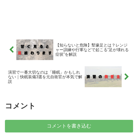
【知らないと危険】塹壕足とは？レンジ
ャー訓練や行軍などで起こる“足が壊れる
症状”を解説
演習で一番大切なのは「睡眠」かもしれ
ない｜快眠装備3選を元自衛官が本気で解
説
コメント
コメントを書き込む